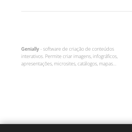
Genially
- software de criação de conteúdos
interativos. Permite criar imagens, infográficos,
apresentações, microsites, catálogos, mapas...